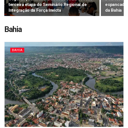
terceira etapa do Seminário Regional de
espancados
Integração da Força Invicta
da Bahia
Bahia
BAHIA