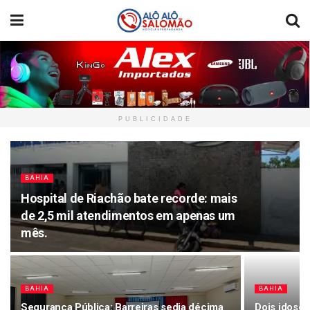
PUBLICIDADE
BAHIA
Hospital de Riachão bate recorde: mais
de 2,5 mil atendimentos em apenas um
mês.
BAHIA
BAHIA
Segurança Pública: Barreiras sedia décima
Dois idoso