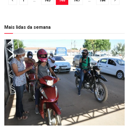
1
…
145
146
147
…
184
Mais lidas da semana