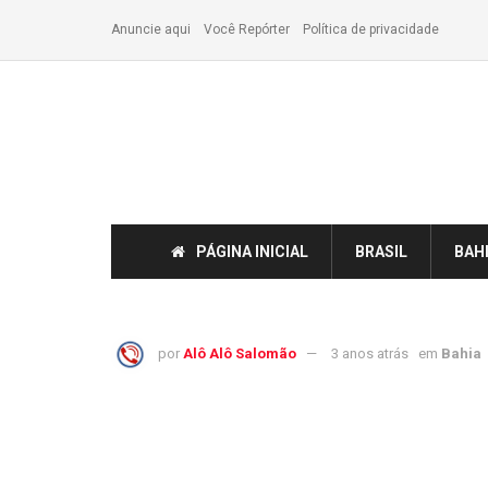
Anuncie aqui
Você Repórter
Política de privacidade
PÁGINA INICIAL
BRASIL
BAH
por
Alô Alô Salomão
3 anos atrás
em
Bahia