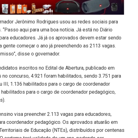
rnador Jerônimo Rodrigues usou as redes sociais para
. “Passo aqui para uma boa notícia. Já está no Diário
so para educadores. Já já os aprovados devem estar sendo
 a gente começar o ano já preenchendo as 2113 vagas.
isso”, disse o governador.
didatos inscritos no Edital de Abertura, publicado em
s no concurso, 4.921 foram habilitados, sendo 3.751 para
u III; 1.136 habilitados para o cargo de coordenador
4 habilitados para o cargo de coordenador pedagógico,
s).
ensino visa preencher 2.113 vagas para educadores,
ara coordenador pedagógico. Os aprovados atuarão em
erritoriais de Educação (NTEs), distribuídos por centenas