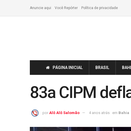
Anuncie aqui
Você Repórter
Política de privacidade
PÁGINA INICIAL
BRASIL
BAH
83a CIPM defla
por
Alô Alô Salomão
4 anos atrás
em
Bahia