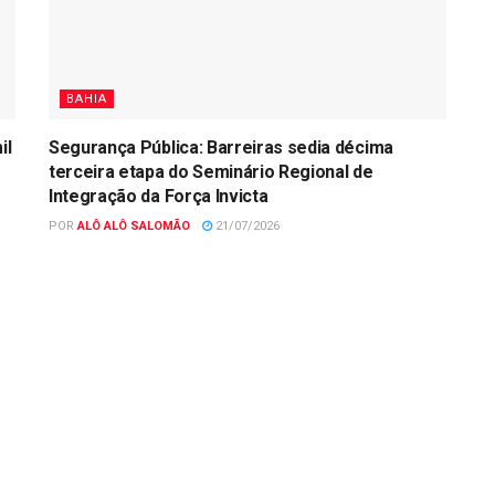
BAHIA
il
Segurança Pública: Barreiras sedia décima
terceira etapa do Seminário Regional de
Integração da Força Invicta
POR
ALÔ ALÔ SALOMÃO
21/07/2026