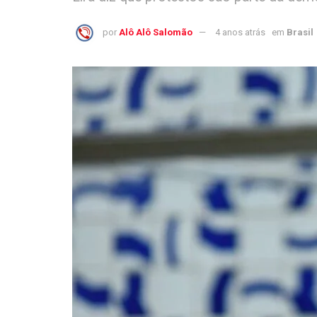
por
Alô Alô Salomão
4 anos atrás
em
Brasil