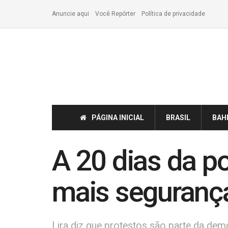
Anuncie aqui
Você Repórter
Política de privacidade
PÁGINA INICIAL
BRASIL
BAH
A 20 dias da p
mais seguranç
Lira diz que protestos são parte da de