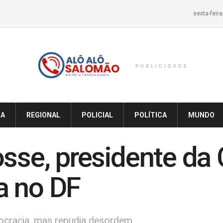
sexta-feir
PUBLICIDADE
IA
REGIONAL
POLICIAL
POLÍTICA
MUNDO
osse, presidente d
a no DF
mocracia, mas repudia desordem