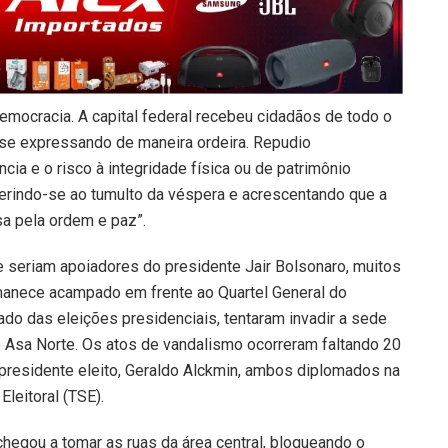
mocracia. A capital federal recebeu cidadãos de todo o
 se expressando de maneira ordeira. Repudio
ia e o risco à integridade física ou de patrimônio
eferindo-se ao tumulto da véspera e acrescentando que a
sa pela ordem e paz”.
 seriam apoiadores do presidente Jair Bolsonaro, muitos
manece acampado em frente ao Quartel General do
tado das eleições presidenciais, tentaram invadir a sede
rro Asa Norte. Os atos de vandalismo ocorreram faltando 20
-presidente eleito, Geraldo Alckmin, ambos diplomados na
Eleitoral (TSE).
 chegou a tomar as ruas da área central, bloqueando o