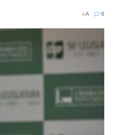
A
0
A