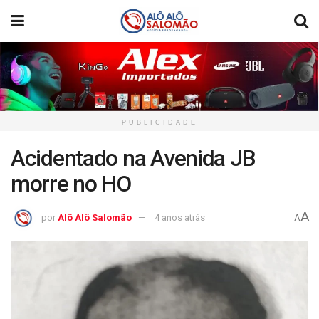
PUBLICIDADE
Acidentado na Avenida JB
morre no HO
A
por
Alô Alô Salomão
4 anos atrás
A