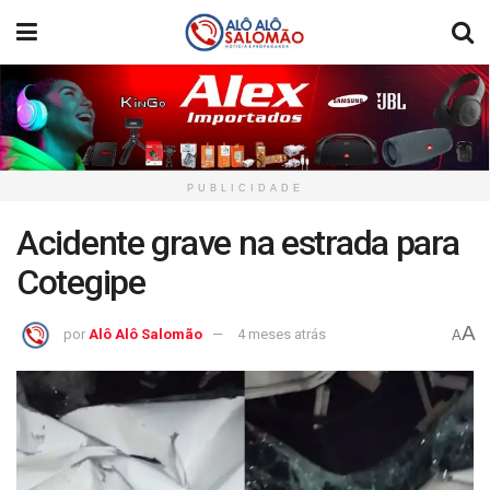
PUBLICIDADE
Acidente grave na estrada para
Cotegipe
A
por
Alô Alô Salomão
4 meses atrás
A