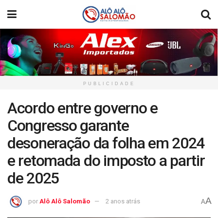
PUBLICIDADE
Acordo entre governo e
Congresso garante
desoneração da folha em 2024
e retomada do imposto a partir
de 2025
A
por
Alô Alô Salomão
2 anos atrás
A