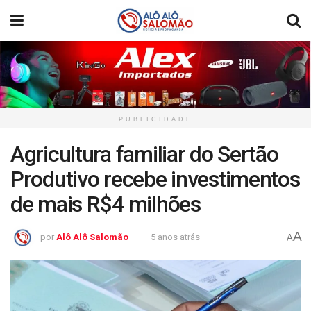
PUBLICIDADE
Agricultura familiar do Sertão
Produtivo recebe investimentos
de mais R$4 milhões
A
por
Alô Alô Salomão
5 anos atrás
A