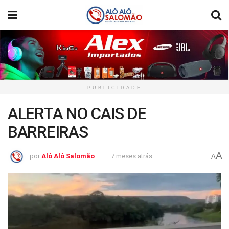
PUBLICIDADE
ALERTA NO CAIS DE
BARREIRAS
A
por
Alô Alô Salomão
7 meses atrás
A