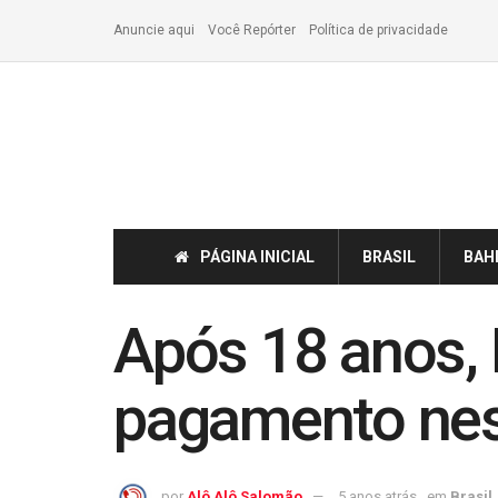
Anuncie aqui
Você Repórter
Política de privacidade
PÁGINA INICIAL
BRASIL
BAH
Após 18 anos, 
pagamento nest
por
Alô Alô Salomão
5 anos atrás
em
Brasil