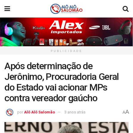
PUBLICIDADE
Após determinação de
Jerônimo, Procuradoria Geral
do Estado vai acionar MPs
contra vereador gaúcho
A
por
Alô Alô Salomão
3 anos atrás
A