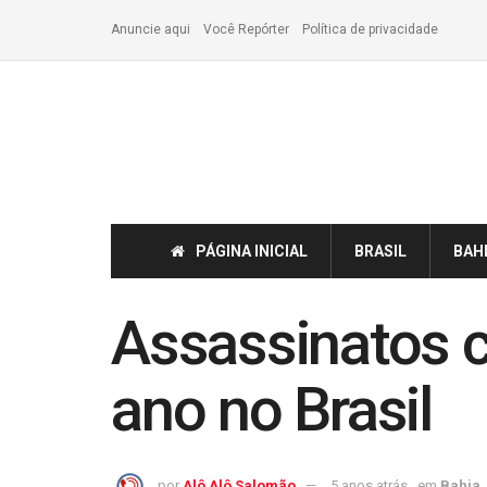
Anuncie aqui
Você Repórter
Política de privacidade
PÁGINA INICIAL
BRASIL
BAH
Assassinatos 
ano no Brasil
por
Alô Alô Salomão
5 anos atrás
em
Bahia