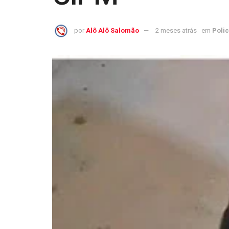
por
Alô Alô Salomão
2 meses atrás
em
Polic