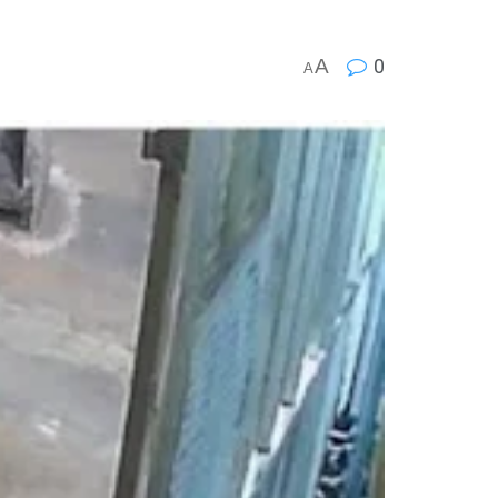
A
0
A