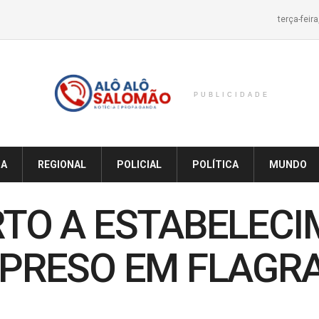
terça-feir
PUBLICIDADE
IA
REGIONAL
POLICIAL
POLÍTICA
MUNDO
RTO A ESTABELEC
 PRESO EM FLAGRA