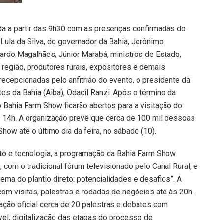
ada a partir das 9h30 com as presenças confirmadas do
 Lula da Silva, do governador da Bahia, Jerônimo
uardo Magalhães, Júnior Marabá, ministros de Estado,
 região, produtores rurais, expositores e demais
recepcionadas pelo anfitrião do evento, o presidente da
tes da Bahia (Aiba), Odacil Ranzi. Após o término da
Bahia Farm Show ficarão abertos para a visitação do
às 14h. A organização prevê que cerca de 100 mil pessoas
ow até o último dia da feira, no sábado (10).
o e tecnologia, a programação da Bahia Farm Show
a, com o tradicional fórum televisionado pelo Canal Rural, e
tema do plantio direto: potencialidades e desafios”. A
om visitas, palestras e rodadas de negócios até às 20h.
mação oficial cerca de 20 palestras e debates com
el, digitalização das etapas do processo de