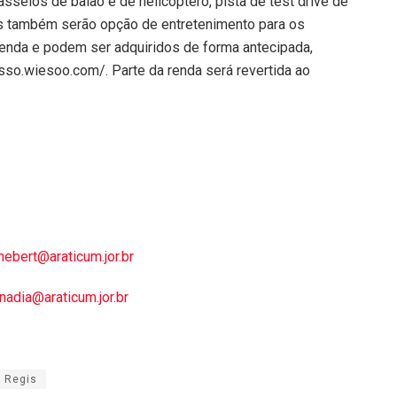
Passeios de balão e de helicóptero, pista de test drive de
ças também serão opção de entretenimento para os
 venda e podem ser adquiridos de forma antecipada,
resso.wiesoo.com/. Parte da renda será revertida ao
hebert@araticum.jor.br
nadia@araticum.jor.br
 Regis