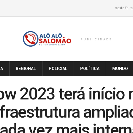
sexta-feir
PUBLICIDADE
IA
REGIONAL
POLICIAL
POLÍTICA
MUNDO
w 2023 terá início n
nfraestrutura amplia
cada vez mais intern