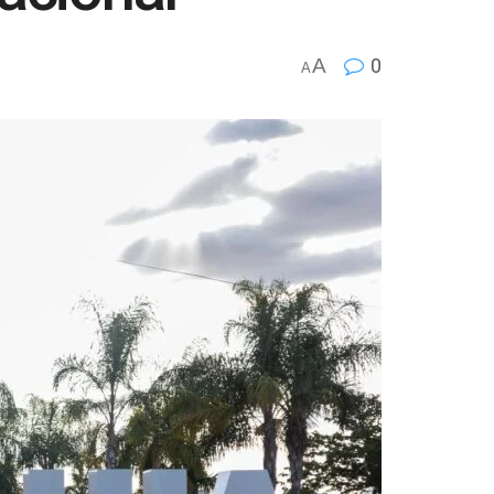
A
0
A