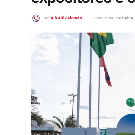
por
Alô Alô Salomão
3 anos atrás
em
Bahia