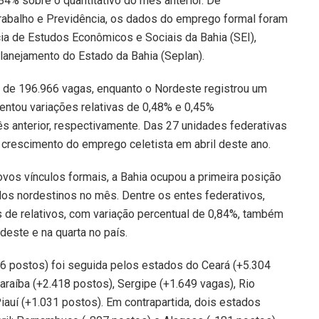
,84% sobre o quantitativo do mês anterior. De
Trabalho e Previdência, os dados do emprego formal foram
ia de Estudos Econômicos e Sociais da Bahia (SEI),
Planejamento do Estado da Bahia (Seplan).
 de 196.966 vagas, enquanto o Nordeste registrou um
entou variações relativas de 0,48% e 0,45%
 anterior, respectivamente. Das 27 unidades federativas
crescimento do emprego celetista em abril deste ano.
vos vínculos formais, a Bahia ocupou a primeira posição
os nordestinos no mês. Dentre os entes federativos,
s de relativos, com variação percentual de 0,84%, também
deste e na quarta no país.
6 postos) foi seguida pelos estados do Ceará (+5.304
araíba (+2.418 postos), Sergipe (+1.649 vagas), Rio
iauí (+1.031 postos). Em contrapartida, dois estados