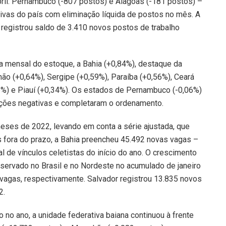
ril: Pernambuco (-807 postos) e Alagoas (-181 postos) –
tivas do país com eliminação líquida de postos no mês. A
, registrou saldo de 3.410 novos postos de trabalho
va mensal do estoque, a Bahia (+0,84%), destaque da
ão (+0,64%), Sergipe (+0,59%), Paraíba (+0,56%), Ceará
6%) e Piauí (+0,34%). Os estados de Pernambuco (-0,06%)
iações negativas e completaram o ordenamento.
eses de 2022, levando em conta a série ajustada, que
 fora do prazo, a Bahia preencheu 45.492 novas vagas –
 de vínculos celetistas do início do ano. O crescimento
servado no Brasil e no Nordeste no acumulado de janeiro
 vagas, respectivamente. Salvador registrou 13.835 novos
2.
no ano, a unidade federativa baiana continuou à frente