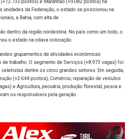
(+12.733 postos) e Maranhão (+9.082 postos) na
as unidades da Federação, o estado se posicionou na
onais, a Bahia, com alta de
ção dentro da região nordestina. No país como um todo, o
ou o estado na oitava colocação.
 grandes grupamentos de atividades econômicas
s de trabalho. O segmento de Serviços (+8.973 vagas) foi
 celetistas dentre os cinco grandes setores. Em seguida,
trução (+2.644 postos), Comércio; reparação de veículos
as) e Agricultura, pecuária, produção florestal, pesca e
oram os responsáveis pela geração.