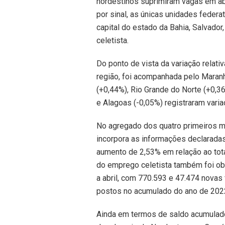
nordestinos suprimiram vagas em ab
por sinal, as únicas unidades federa
capital do estado da Bahia, Salvador
celetista.
Do ponto de vista da variação relati
região, foi acompanhada pelo Maranh
(+0,44%), Rio Grande do Norte (+0,3
e Alagoas (-0,05%) registraram var
No agregado dos quatro primeiros m
incorpora as informações declaradas
aumento de 2,53% em relação ao total
do emprego celetista também foi ob
a abril, com 770.593 e 47.474 novas
postos no acumulado do ano de 202
Ainda em termos de saldo acumulado 