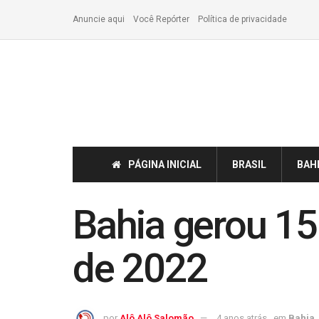
Anuncie aqui
Você Repórter
Política de privacidade
PÁGINA INICIAL
BRASIL
BAH
Bahia gerou 15
de 2022
por
Alô Alô Salomão
4 anos atrás
em
Bahia