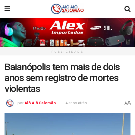
PUBLICIDADE
Baianópolis tem mais de dois
anos sem registro de mortes
violentas
A
por
Alô Alô Salomão
4 anos atrás
A