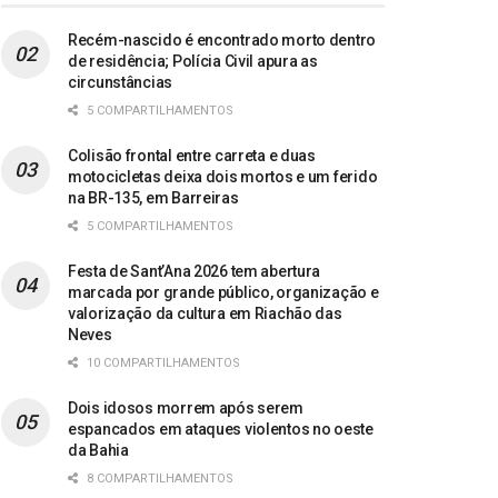
Recém-nascido é encontrado morto dentro
de residência; Polícia Civil apura as
circunstâncias
5 COMPARTILHAMENTOS
Colisão frontal entre carreta e duas
motocicletas deixa dois mortos e um ferido
na BR-135, em Barreiras
5 COMPARTILHAMENTOS
Festa de Sant’Ana 2026 tem abertura
marcada por grande público, organização e
valorização da cultura em Riachão das
Neves
10 COMPARTILHAMENTOS
Dois idosos morrem após serem
espancados em ataques violentos no oeste
da Bahia
8 COMPARTILHAMENTOS