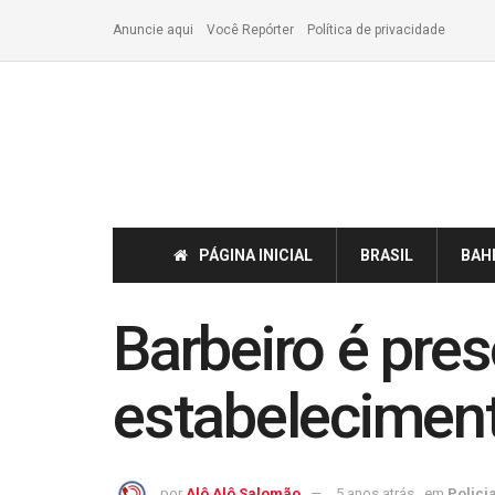
Anuncie aqui
Você Repórter
Política de privacidade
PÁGINA INICIAL
BRASIL
BAH
Barbeiro é pre
estabelecimen
por
Alô Alô Salomão
5 anos atrás
em
Policia