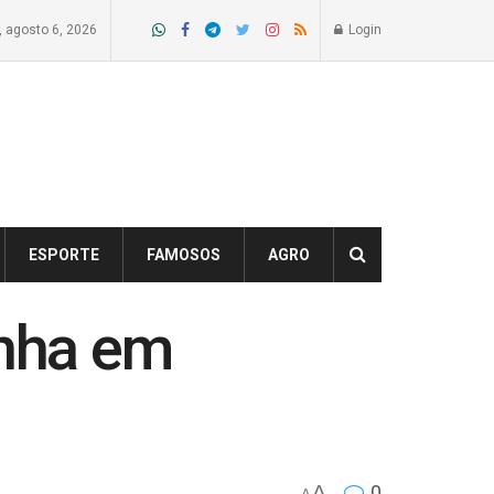
a, agosto 6, 2026
Login
ESPORTE
FAMOSOS
AGRO
onha em
A
0