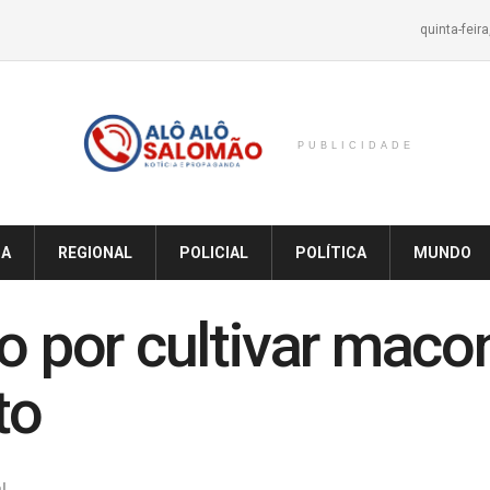
quinta-feir
PUBLICIDADE
IA
REGIONAL
POLICIAL
POLÍTICA
MUNDO
so por cultivar mac
to
l