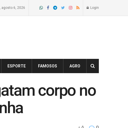
a, agosto 6, 2026
Login
ESPORTE
FAMOSOS
AGRO
sgatam corpo no
inha
A
0