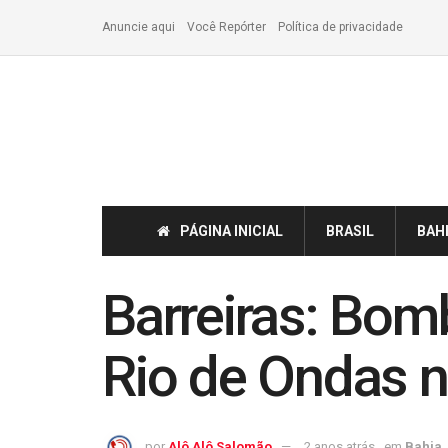
Anuncie aqui
Você Repórter
Política de privacidade
PÁGINA INICIAL
BRASIL
BAH
Barreiras: Bom
Rio de Ondas n
por
Alô Alô Salomão
2 anos atrás
em
Bahia
,