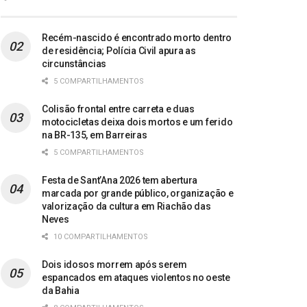
Recém-nascido é encontrado morto dentro
de residência; Polícia Civil apura as
circunstâncias
5 COMPARTILHAMENTOS
Colisão frontal entre carreta e duas
motocicletas deixa dois mortos e um ferido
na BR-135, em Barreiras
5 COMPARTILHAMENTOS
Festa de Sant’Ana 2026 tem abertura
marcada por grande público, organização e
valorização da cultura em Riachão das
Neves
10 COMPARTILHAMENTOS
Dois idosos morrem após serem
espancados em ataques violentos no oeste
da Bahia