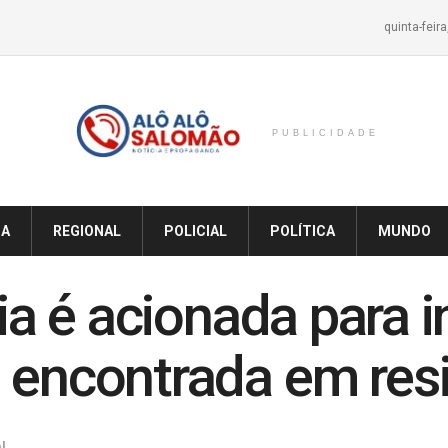
quinta-feir
PUBLICIDADE
IA
REGIONAL
POLICIAL
POLÍTICA
MUNDO
cia é acionada para i
 encontrada em res
l