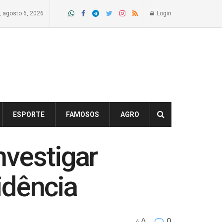
a, agosto 6, 2026
Login
ESPORTE
FAMOSOS
AGRO
nvestigar
idência
A
0