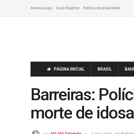
Anuncie aqui
Você Repórter
Política de privacidade
PÁGINA INICIAL
BRASIL
BAH
Barreiras: Polí
morte de idosa
por
Alô Alô Salomão
4 anos atrás
em
Policia