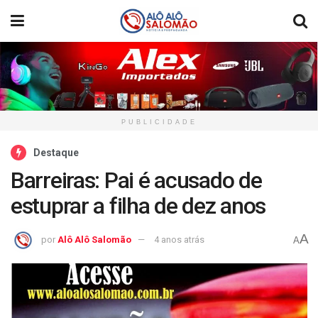
PUBLICIDADE
Destaque
Barreiras: Pai é acusado de
estuprar a filha de dez anos
A
por
Alô Alô Salomão
4 anos atrás
A