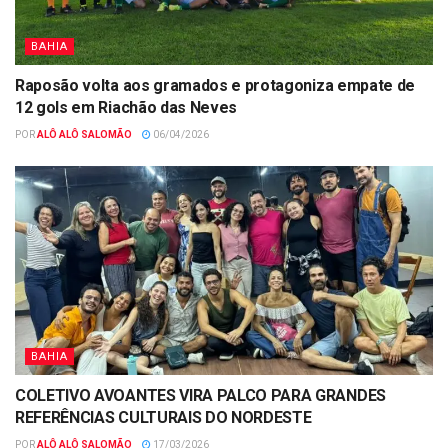
BAHIA
Raposão volta aos gramados e protagoniza empate de
12 gols em Riachão das Neves
POR
ALÔ ALÔ SALOMÃO
06/04/2026
BAHIA
COLETIVO AVOANTES VIRA PALCO PARA GRANDES
REFERÊNCIAS CULTURAIS DO NORDESTE
POR
ALÔ ALÔ SALOMÃO
17/03/2026