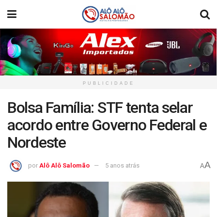
PUBLICIDADE
Bolsa Família: STF tenta selar
acordo entre Governo Federal e
Nordeste
A
por
Alô Alô Salomão
5 anos atrás
A