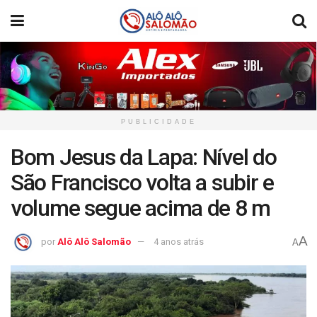
PUBLICIDADE
Bom Jesus da Lapa: Nível do
São Francisco volta a subir e
volume segue acima de 8 m
A
por
Alô Alô Salomão
4 anos atrás
A