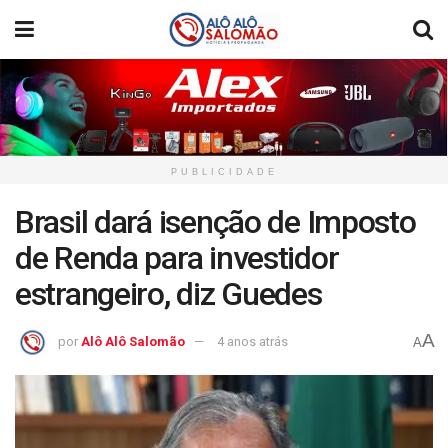
PUBLICIDADE
Brasil dará isenção de Imposto
de Renda para investidor
estrangeiro, diz Guedes
A
por
Alô Alô Salomão
4 anos atrás
A