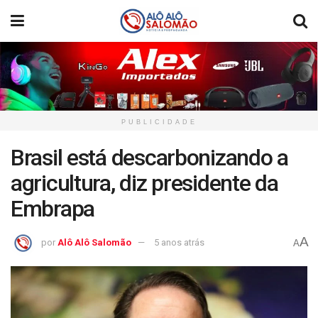
PUBLICIDADE
Brasil está descarbonizando a
agricultura, diz presidente da
Embrapa
A
por
Alô Alô Salomão
5 anos atrás
A