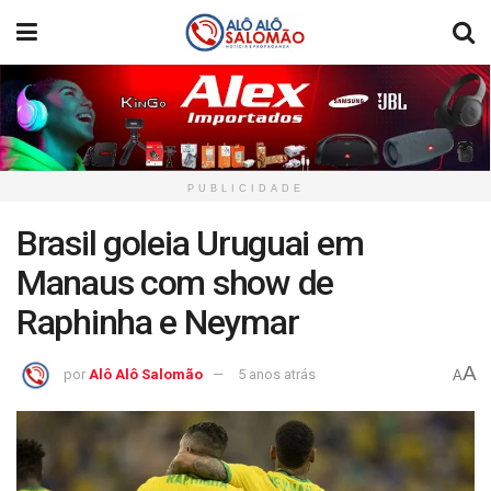
PUBLICIDADE
Brasil goleia Uruguai em
Manaus com show de
Raphinha e Neymar
A
por
Alô Alô Salomão
5 anos atrás
A