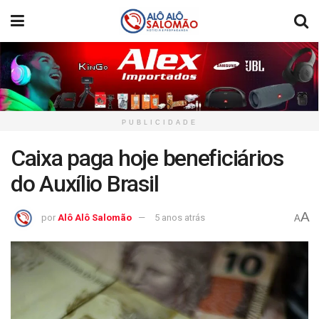
PUBLICIDADE
Caixa paga hoje beneficiários
do Auxílio Brasil
A
por
Alô Alô Salomão
5 anos atrás
A