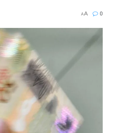
A
0
A