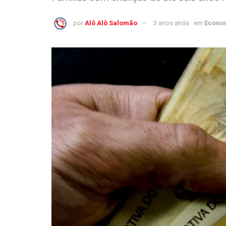
por
Alô Alô Salomão
3 anos atrás
em
Econo