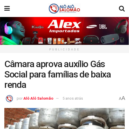
PUBLICIDADE
Câmara aprova auxílio Gás
Social para famílias de baixa
renda
A
por
Alô Alô Salomão
5 anos atrás
A