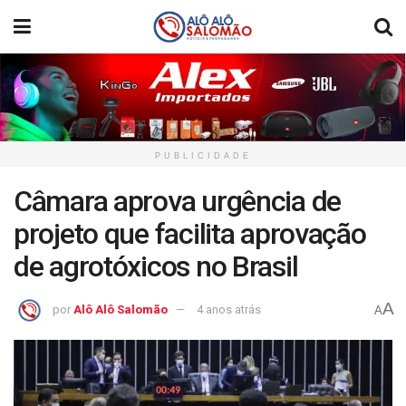
PUBLICIDADE
Câmara aprova urgência de
projeto que facilita aprovação
de agrotóxicos no Brasil
A
por
Alô Alô Salomão
4 anos atrás
A