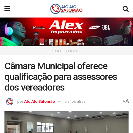
PUBLICIDADE
Câmara Municipal oferece
qualificação para assessores
dos vereadores
A
por
Alô Alô Salomão
5 anos atrás
A