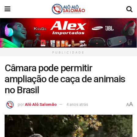
PUBLICIDADE
Câmara pode permitir
ampliação de caça de animais
no Brasil
A
por
Alô Alô Salomão
4 anos atrás
A