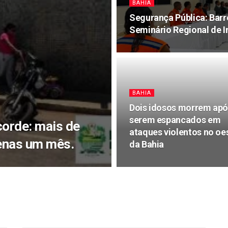
BAHIA
Segurança Pública: Barr
Seminário Regional de I
BAHIA
Dois idosos morrem apó
serem espancados em
corde: mais de
ataques violentos no oe
enas um mês.
da Bahia