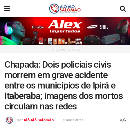
PUBLICIDADE
Chapada: Dois policiais civis
morrem em grave acidente
entre os municípios de Ipirá e
Itaberaba; imagens dos mortos
circulam nas redes
A
por
Alô Alô Salomão
5 anos atrás
A