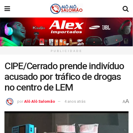
PUBLICIDADE
CIPE/Cerrado prende indivíduo
acusado por tráfico de drogas
no centro de LEM
A
por
Alô Alô Salomão
4 anos atrás
A