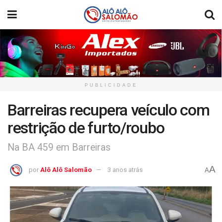
PUBLICIDADE
Barreiras recupera veículo com
restrição de furto/roubo
Na BA 459 em Barreiras
A
por
Alô Alô Salomão
3 anos atrás
A