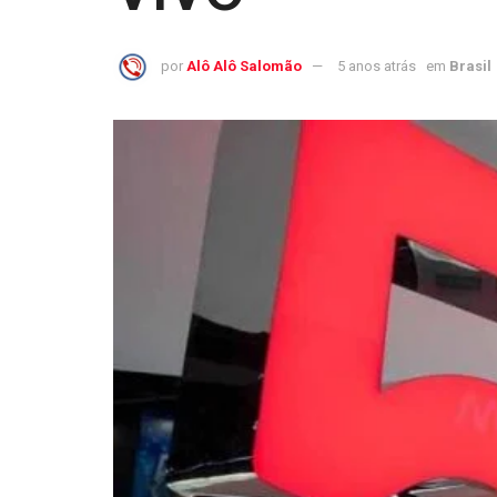
por
Alô Alô Salomão
5 anos atrás
em
Brasil