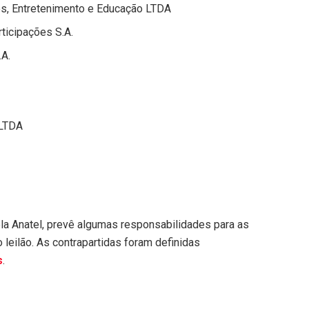
s, Entretenimento e Educação LTDA
icipações S.A.
A.
 LTDA
ela Anatel, prevê algumas responsabilidades para as
eilão. As contrapartidas foram definidas
s
.