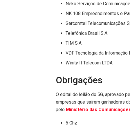
Neko
Serviços de Comunicaçõe
NK 108 Empreendimentos e Part
Sercomtel Telecomunicações S.
Telefônica Brasil S.A.
TIM S.A.
VDF Tecnologia da Informação
Winity II Telecom LTDA
Obrigações
O edital do leilão do 5G, aprovado p
empresas que saírem ganhadoras do l
pelo
Ministério das Comunicaçõe
5 Ghz