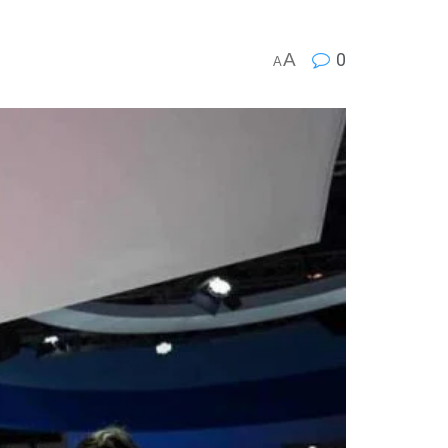
A
0
A