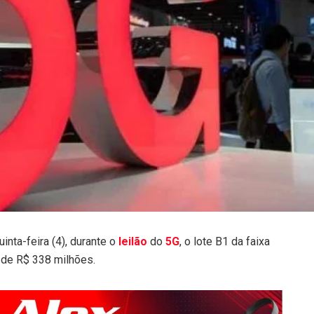
inta-feira (4), durante o
leilão
do
5G
, o
lote
B1 da faixa
r de R$ 338 milhões.