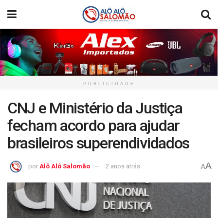
PUBLICIDADE
CNJ e Ministério da Justiça
fecham acordo para ajudar
brasileiros superendividados
A
por
Alô Alô Salomão
2 anos atrás
A