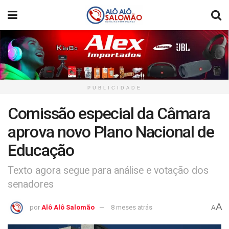
PUBLICIDADE
Comissão especial da Câmara
aprova novo Plano Nacional de
Educação
Texto agora segue para análise e votação dos
senadores
A
por
Alô Alô Salomão
8 meses atrás
A