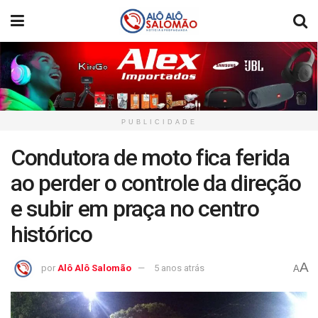
PUBLICIDADE
Condutora de moto fica ferida
ao perder o controle da direção
e subir em praça no centro
histórico
A
por
Alô Alô Salomão
5 anos atrás
A