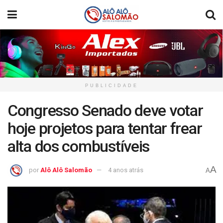
PUBLICIDADE
Congresso Senado deve votar
hoje projetos para tentar frear
alta dos combustíveis
A
por
Alô Alô Salomão
4 anos atrás
A