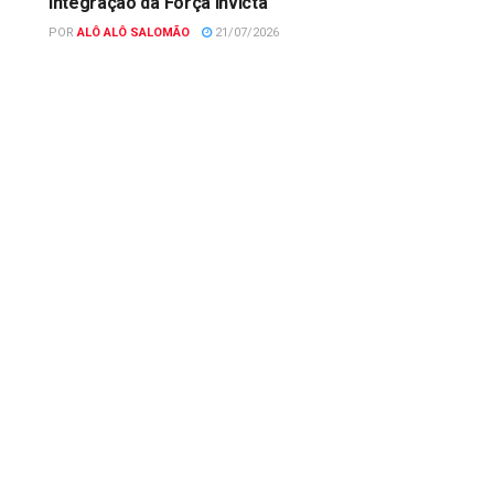
Integração da Força Invicta
POR
ALÔ ALÔ SALOMÃO
21/07/2026