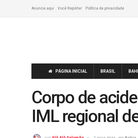
Anuncie aqui
Você Repórter
Política de privacidade
PÁGINA INICIAL
BRASIL
BAH
Corpo de acide
IML regional de
por
Alô Alô Salomão
5 anos atrás
em
Bahia