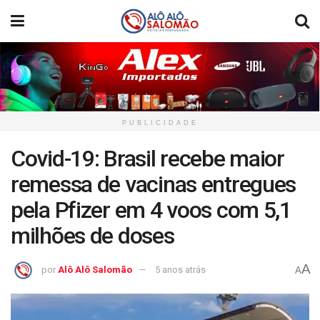
PUBLICIDADE
Covid-19: Brasil recebe maior
remessa de vacinas entregues
pela Pfizer em 4 voos com 5,1
milhões de doses
A
por
Alô Alô Salomão
5 anos atrás
A