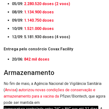
05/09:
2.280.520 doses (2 voos)
08/09:
1.134.900 doses
09/09:
1.140.750 doses
10/09:
1.521.000 doses
12/09: 5.181.930 doses (4 voos)
Entrega pelo consórcio Covax Facility
20/06:
842 mil doses
Armazenamento
No fim de maio, a Agência Nacional de Vigilância Sanitária
(
Anvisa
)
autorizou novas condições de conservação e
armazenamento para a vacina da
Pfizer/Biontech, que agora
pode ser mantida em
temperatura controlada entre 2ºC e 8ºC por até 31 dias
. A