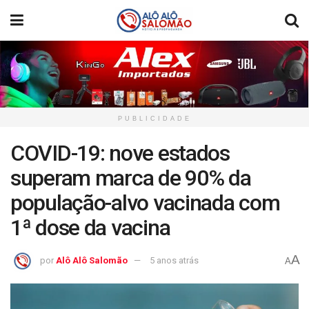
PUBLICIDADE
COVID-19: nove estados
superam marca de 90% da
população-alvo vacinada com
1ª dose da vacina
A
por
Alô Alô Salomão
5 anos atrás
A