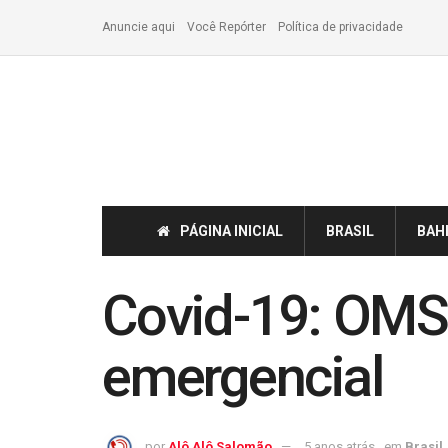
Anuncie aqui
Você Repórter
Política de privacidade
PÁGINA INICIAL
BRASIL
BAH
Covid-19: OMS
emergencial
por
Alô Alô Salomão
5 anos atrás
em
Brasil