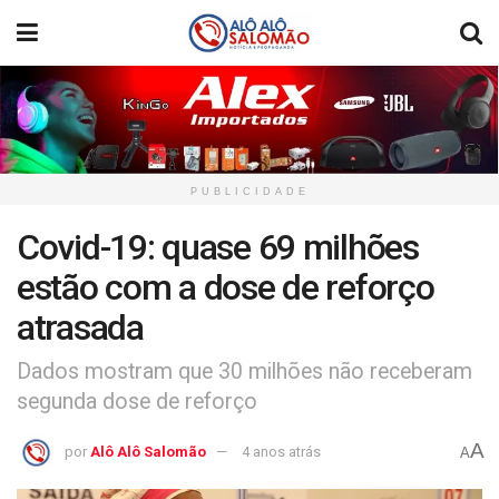
PUBLICIDADE
Covid-19: quase 69 milhões
estão com a dose de reforço
atrasada
Dados mostram que 30 milhões não receberam
segunda dose de reforço
A
por
Alô Alô Salomão
4 anos atrás
A