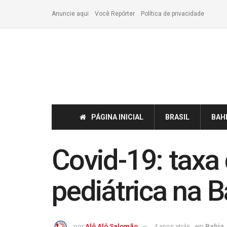
Anuncie aqui
Você Repórter
Política de privacidade
PÁGINA INICIAL
BRASIL
BAH
Covid-19: taxa
pediátrica na
por
Alô Alô Salomão
4 anos atrás
em
Bahia