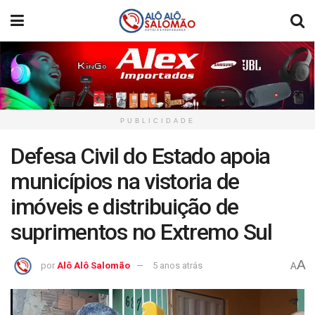
PUBLICIDADE
Defesa Civil do Estado apoia
municípios na vistoria de
imóveis e distribuição de
suprimentos no Extremo Sul
A
por
Alô Alô Salomão
5 anos atrás
A