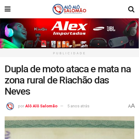
PUBLICIDADE
Dupla de moto ataca e mata na
zona rural de Riachão das
Neves
A
por
Alô Alô Salomão
5 anos atrás
A