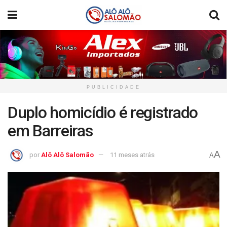
PUBLICIDADE
Duplo homicídio é registrado
em Barreiras
A
por
Alô Alô Salomão
11 meses atrás
A